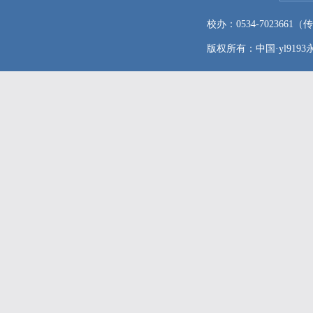
校办：0534-7023661（传真
版权所有：中国·yl9193永