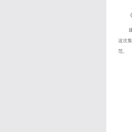
这次
范。