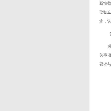
践性
取独
念，
关事项
要求