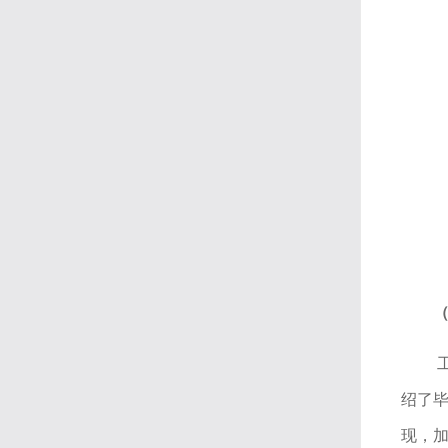
绍了
现，