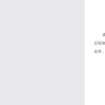
定能
老师